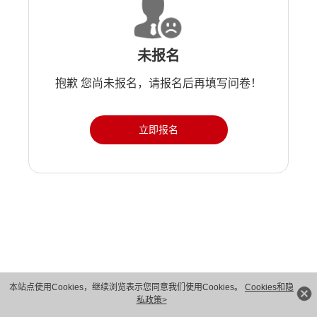
未报名
抱歉 您尚未报名，请报名后再填写问卷！
立即报名
版权所有 © 华为技术有限公司 1998-2026。 保留一切权利。粤A2-20044005号
本站点使用Cookies，继续浏览表示您同意我们使用Cookies。
Cookies和隐
私政策>
隐私保护
法律声明