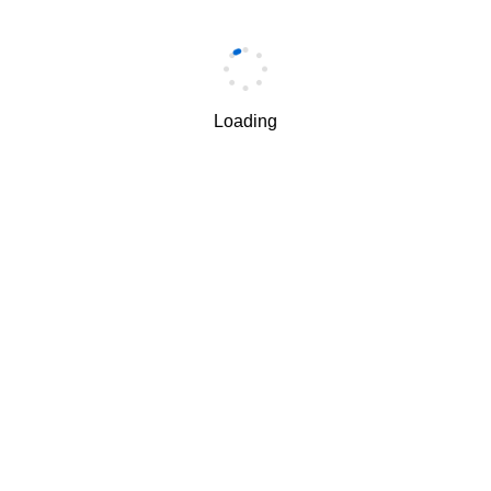
手机
*
Loading
手机验证码
*
获取验证码
我理解并同意按照华为
隐私保护条款
和
使用条款
使用和传
√
递我的个人信息。
下一步