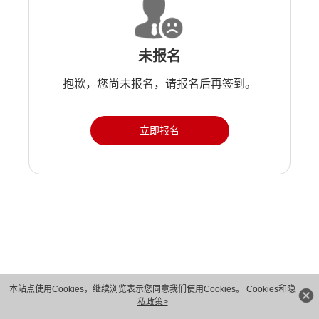
未报名
抱歉，您尚未报名，请报名后再签到。
立即报名
版权所有 © 华为技术有限公司 1998-2026。 保留一切权利。粤A2-20044005号
本站点使用Cookies，继续浏览表示您同意我们使用Cookies。
Cookies和隐
私政策>
隐私保护
法律声明