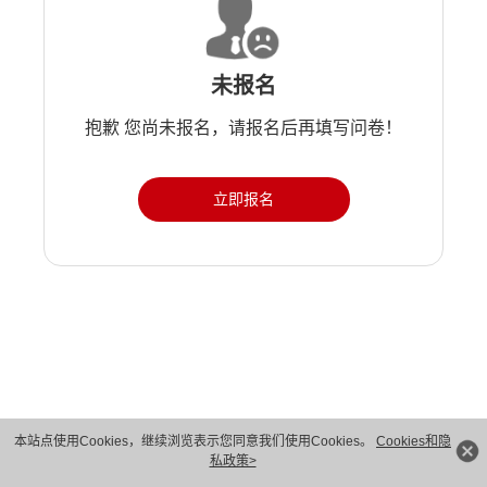
未报名
抱歉 您尚未报名，请报名后再填写问卷！
立即报名
版权所有 © 华为技术有限公司 1998-2026。 保留一切权利。粤A2-20044005号
本站点使用Cookies，继续浏览表示您同意我们使用Cookies。
Cookies和隐
私政策>
隐私保护
法律声明