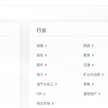
行业
金融
制造
政府
教育
医疗
交通
电力
矿山与冶炼
油气与化工
零售
ISP
建筑地产
商业市场