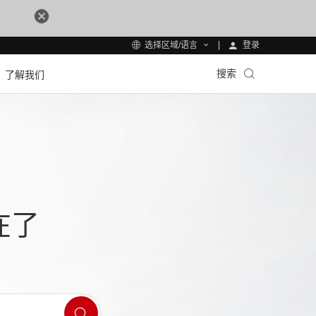
登录
选择区域/语言
搜索
了解我们
在了