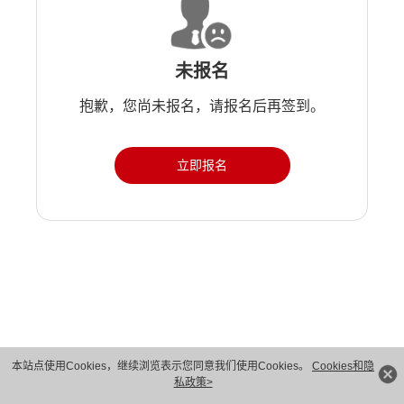
未报名
抱歉，您尚未报名，请报名后再签到。
立即报名
版权所有 © 华为技术有限公司 1998-2026。 保留一切权利。粤A2-20044005号
本站点使用Cookies，继续浏览表示您同意我们使用Cookies。
Cookies和隐
私政策>
隐私保护
法律声明