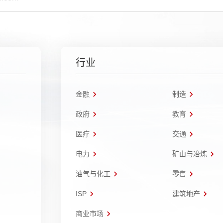
行业
金融
制造
政府
教育
医疗
交通
电力
矿山与冶炼
油气与化工
零售
ISP
建筑地产
商业市场