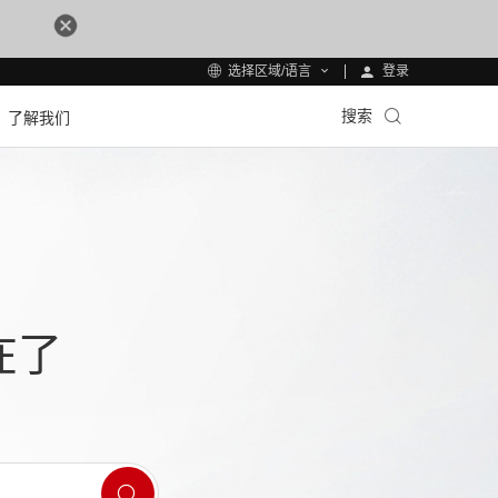
登录
选择区域/语言
搜索
了解我们
在了