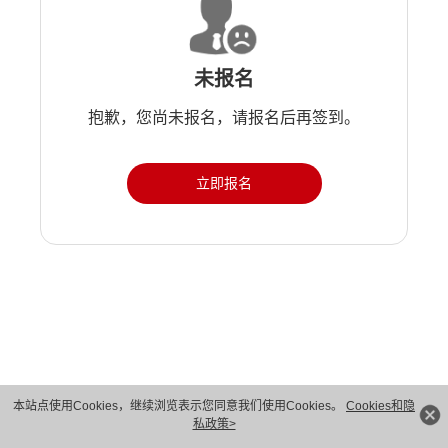
未报名
抱歉，您尚未报名，请报名后再签到。
立即报名
版权所有 © 华为技术有限公司 1998-2026。 保留一切权利。粤A2-20044005号
本站点使用Cookies，继续浏览表示您同意我们使用Cookies。
Cookies和隐
私政策>
隐私保护
法律声明