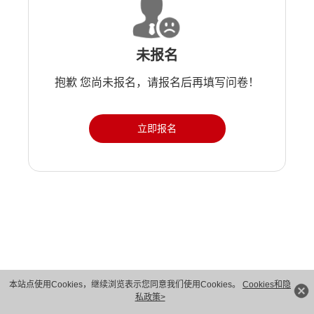
未报名
抱歉 您尚未报名，请报名后再填写问卷！
立即报名
版权所有 © 华为技术有限公司 1998-2026。 保留一切权利。粤A2-20044005号
本站点使用Cookies，继续浏览表示您同意我们使用Cookies。
Cookies和隐
私政策>
隐私保护
法律声明