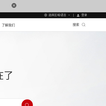
登录
选择区域/语言
搜索
了解我们
在了