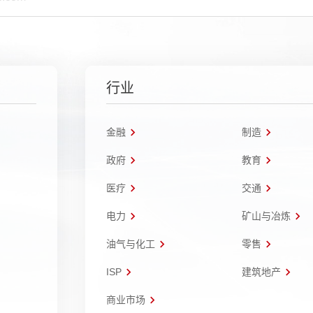
行业
金融
制造
政府
教育
医疗
交通
电力
矿山与冶炼
油气与化工
零售
ISP
建筑地产
商业市场