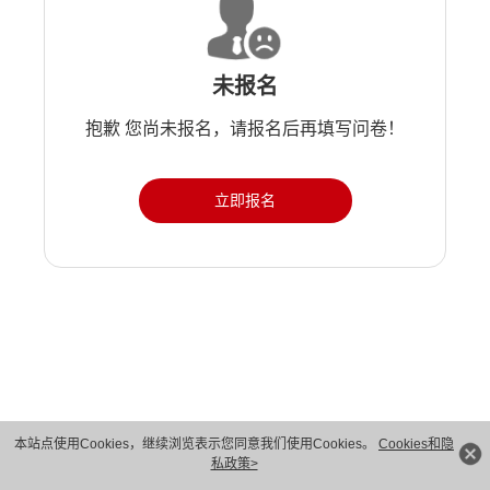
未报名
抱歉 您尚未报名，请报名后再填写问卷！
立即报名
版权所有 © 华为技术有限公司 1998-2026。 保留一切权利。粤A2-20044005号
本站点使用Cookies，继续浏览表示您同意我们使用Cookies。
Cookies和隐
私政策>
隐私保护
法律声明