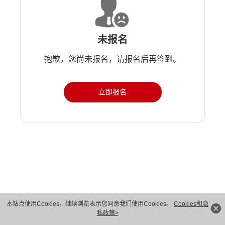
未报名
抱歉，您尚未报名，请报名后再签到。
立即报名
版权所有 © 华为技术有限公司 1998-2026。 保留一切权利。粤A2-20044005号
本站点使用Cookies，继续浏览表示您同意我们使用Cookies。
Cookies和隐
私政策>
隐私保护
法律声明