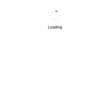
手机
*
Loading
手机验证码
*
获取验证码
我理解并同意按照华为
隐私保护条款
和
使用条款
使用和传
√
递我的个人信息。
下一步