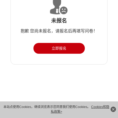
未报名
抱歉 您尚未报名，请报名后再填写问卷！
立即报名
版权所有 © 华为技术有限公司 1998-2026。 保留一切权利。粤A2-20044005号
本站点使用Cookies，继续浏览表示您同意我们使用Cookies。
Cookies和隐
私政策>
隐私保护
法律声明