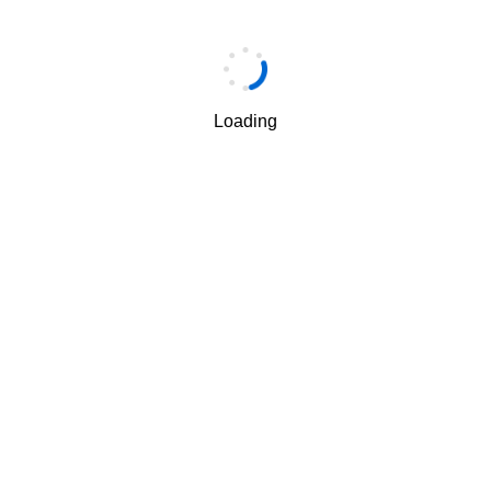
手机
*
Loading
手机验证码
*
获取验证码
我理解并同意按照华为
隐私保护条款
和
使用条款
使用和传
√
递我的个人信息。
下一步