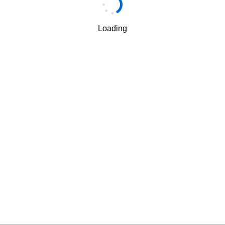
手机
*
Loading
手机验证码
*
获取验证码
我理解并同意中建材信息技术股份有限公司按照其规定使
√
用和转移我的个人信息
隐私保护条款
和
使用条款
.
下一步