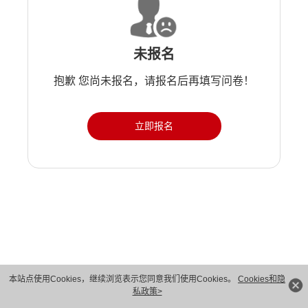
未报名
抱歉 您尚未报名，请报名后再填写问卷！
立即报名
版权所有 © 华为技术有限公司 1998-2026。 保留一切权利。粤A2-20044005号
本站点使用Cookies，继续浏览表示您同意我们使用Cookies。
Cookies和隐
私政策>
隐私保护
法律声明