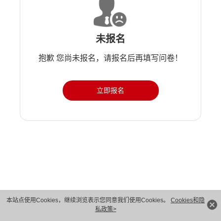
未报名
抱歉 您尚未报名，请报名后再填写问卷！
立即报名
版权所有 © 华为技术有限公司 1998-2026。 保留一切权利。粤A2-20044005号
本站点使用Cookies，继续浏览表示您同意我们使用Cookies。
Cookies和隐
私政策>
隐私保护
法律声明