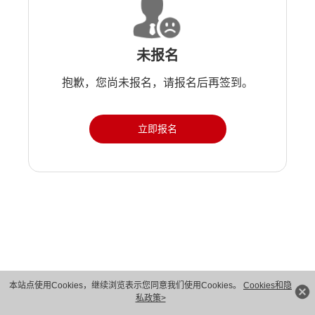
未报名
抱歉，您尚未报名，请报名后再签到。
立即报名
版权所有 © 华为技术有限公司 1998-2026。 保留一切权利。粤A2-20044005号
本站点使用Cookies，继续浏览表示您同意我们使用Cookies。
Cookies和隐
私政策>
隐私保护
法律声明