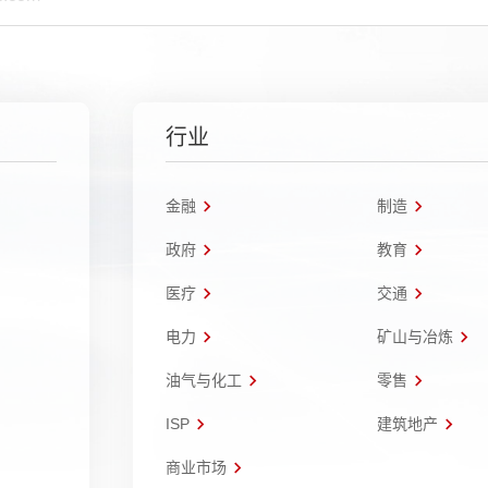
行业
金融
制造
政府
教育
医疗
交通
电力
矿山与冶炼
油气与化工
零售
ISP
建筑地产
商业市场