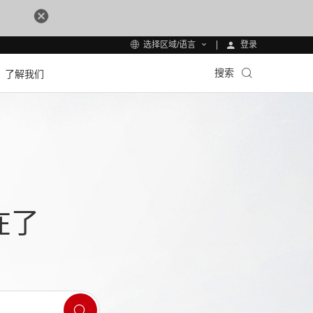
登录
选择区域/语言
搜索
了解我们
在了