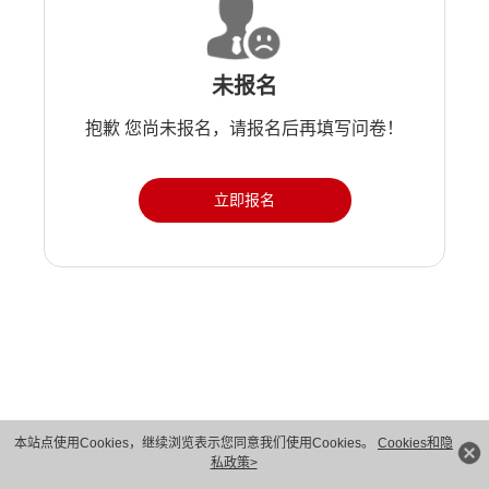
未报名
抱歉 您尚未报名，请报名后再填写问卷！
立即报名
版权所有 © 华为技术有限公司 1998-2026。 保留一切权利。粤A2-20044005号
本站点使用Cookies，继续浏览表示您同意我们使用Cookies。
Cookies和隐
私政策>
隐私保护
法律声明