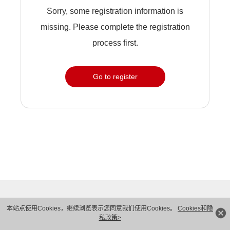
Sorry, some registration information is
missing. Please complete the registration
process first.
Go to register
本站点使用Cookies，继续浏览表示您同意我们使用Cookies。
Cookies和隐
私政策>