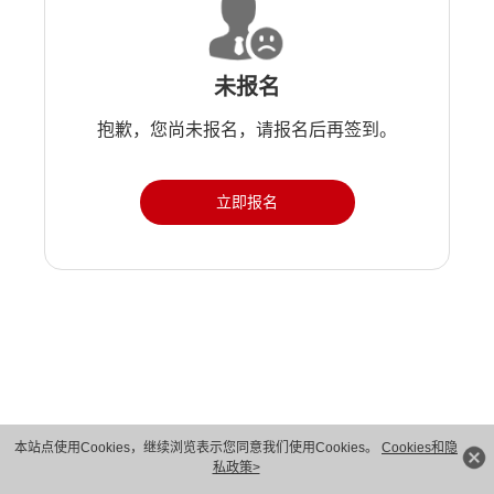
未报名
抱歉，您尚未报名，请报名后再签到。
立即报名
版权所有 © 华为技术有限公司 1998-2026。 保留一切权利。粤A2-20044005号
本站点使用Cookies，继续浏览表示您同意我们使用Cookies。
Cookies和隐
私政策>
隐私保护
法律声明