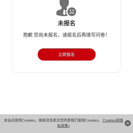
未报名
抱歉 您尚未报名，请报名后再填写问卷！
立即报名
版权所有 © 华为技术有限公司 1998-2026。 保留一切权利。粤A2-20044005号
本站点使用Cookies，继续浏览表示您同意我们使用Cookies。
Cookies和隐
私政策>
隐私保护
法律声明