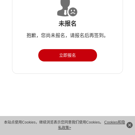
未报名
抱歉，您尚未报名，请报名后再签到。
立即报名
版权所有 © 华为技术有限公司 1998-2026。 保留一切权利。粤A2-20044005号
本站点使用Cookies，继续浏览表示您同意我们使用Cookies。
Cookies和隐
私政策>
隐私保护
法律声明