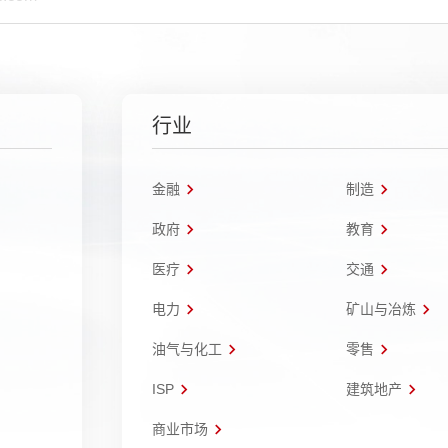
行业
金融
制造
政府
教育
医疗
交通
电力
矿山与冶炼
油气与化工
零售
ISP
建筑地产
商业市场