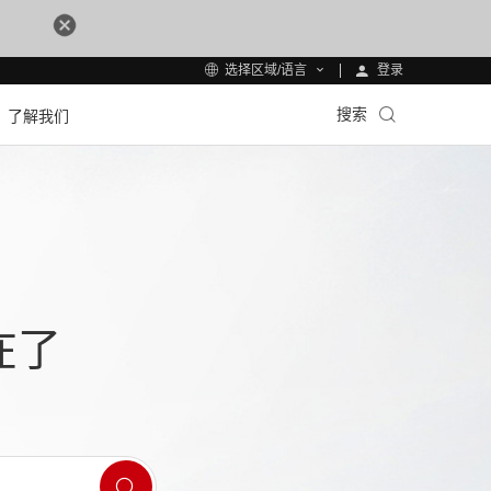
登录
选择区域/语言
搜索
了解我们
在了