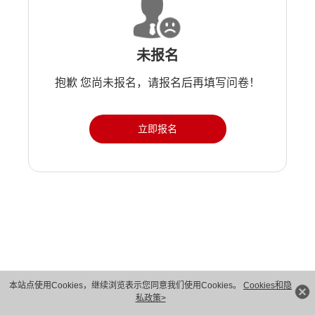
未报名
抱歉 您尚未报名，请报名后再填写问卷！
立即报名
版权所有 © 华为技术有限公司 1998-2026。 保留一切权利。粤A2-20044005号
本站点使用Cookies，继续浏览表示您同意我们使用Cookies。
Cookies和隐
私政策>
隐私保护
法律声明