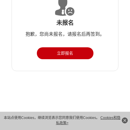
未报名
抱歉，您尚未报名，请报名后再签到。
立即报名
版权所有 © 华为技术有限公司 1998-2026。 保留一切权利。粤A2-20044005号
本站点使用Cookies，继续浏览表示您同意我们使用Cookies。
Cookies和隐
私政策>
隐私保护
法律声明