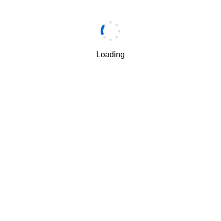
手机
*
Loading
手机验证码
*
获取验证码
我理解并同意按照华为
隐私保护条款
和
使用条款
使用和传
√
递我的个人信息。
下一步