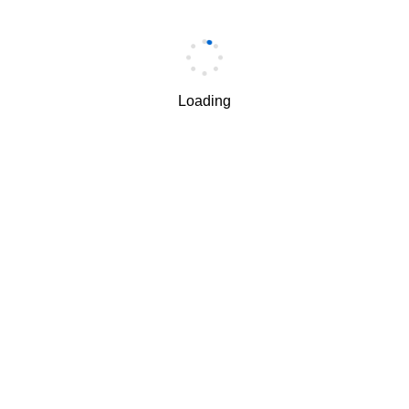
手机
*
Loading
手机验证码
*
获取验证码
我理解并同意按照华为
隐私保护条款
和
使用条款
使用和传
√
递我的个人信息。
下一步