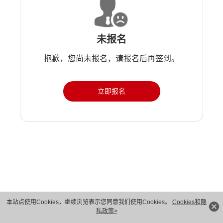
未报名
抱歉，您尚未报名，请报名后再签到。
立即报名
版权所有 © 华为技术有限公司 1998-2026。 保留一切权利。粤A2-20044005号
本站点使用Cookies，继续浏览表示您同意我们使用Cookies。
Cookies和隐
私政策>
隐私保护
法律声明