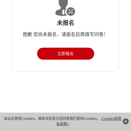
未报名
抱歉 您尚未报名，请报名后再填写问卷！
立即报名
版权所有 © 华为技术有限公司 1998-2026。 保留一切权利。粤A2-20044005号
本站点使用Cookies，继续浏览表示您同意我们使用Cookies。
Cookies和隐
私政策>
隐私保护
法律声明