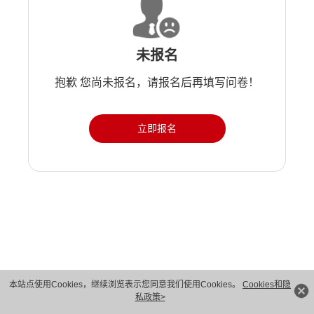
未报名
抱歉 您尚未报名，请报名后再填写问卷！
立即报名
版权所有 © 华为技术有限公司 1998-2026。 保留一切权利。粤A2-20044005号
本站点使用Cookies，继续浏览表示您同意我们使用Cookies。
Cookies和隐
私政策>
隐私保护
法律声明