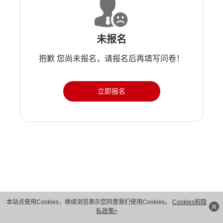
未报名
抱歉 您尚未报名，请报名后再填写问卷！
立即报名
版权所有 © 华为技术有限公司 1998-2026。 保留一切权利。粤A2-20044005号
本站点使用Cookies，继续浏览表示您同意我们使用Cookies。
Cookies和隐
私政策>
隐私保护
法律声明