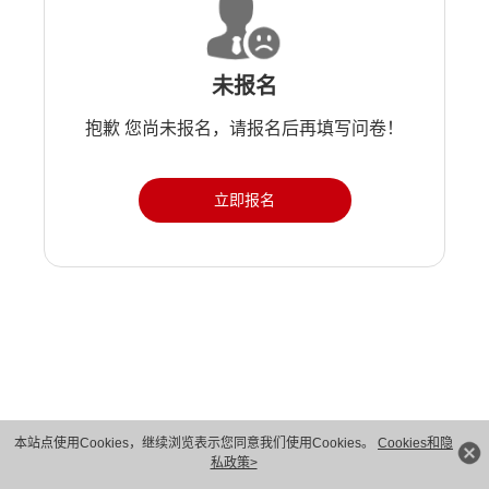
未报名
抱歉 您尚未报名，请报名后再填写问卷！
立即报名
版权所有 © 华为技术有限公司 1998-2026。 保留一切权利。粤A2-20044005号
本站点使用Cookies，继续浏览表示您同意我们使用Cookies。
Cookies和隐
私政策>
隐私保护
法律声明