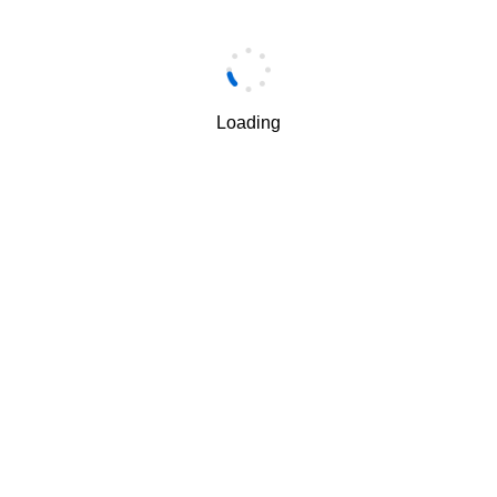
手机
*
Loading
手机验证码
*
获取验证码
我理解并同意按照华为
隐私保护条款
和
使用条款
使用和传
√
递我的个人信息。
下一步