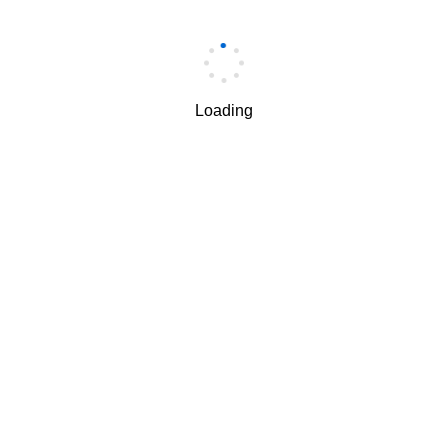
手机
*
Loading
手机验证码
*
获取验证码
我理解并同意按照华为
隐私保护条款
和
使用条款
使用和传
√
递我的个人信息。
下一步