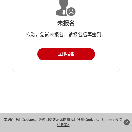
未报名
抱歉，您尚未报名，请报名后再签到。
立即报名
版权所有 © 华为技术有限公司 1998-2026。 保留一切权利。粤A2-20044005号
本站点使用Cookies，继续浏览表示您同意我们使用Cookies。
Cookies和隐
私政策>
隐私保护
法律声明