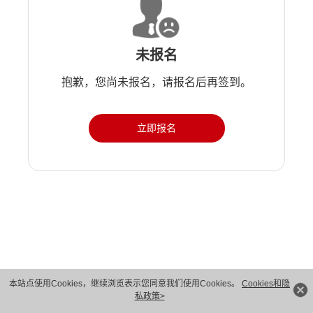
未报名
抱歉，您尚未报名，请报名后再签到。
立即报名
版权所有 © 华为技术有限公司 1998-2026。 保留一切权利。粤A2-20044005号
本站点使用Cookies，继续浏览表示您同意我们使用Cookies。
Cookies和隐
私政策>
隐私保护
法律声明