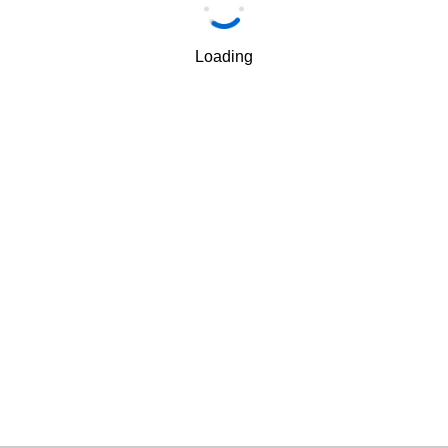
手机
*
Loading
手机验证码
*
获取验证码
我理解并同意深圳市金华威数码科技有限公司按照其规定
√
使用和转移我的个人信息
隐私保护条款
和
使用条款
.
下一步