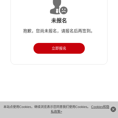
未报名
抱歉，您尚未报名，请报名后再签到。
立即报名
版权所有 © 华为技术有限公司 1998-2026。 保留一切权利。粤A2-20044005号
本站点使用Cookies，继续浏览表示您同意我们使用Cookies。
Cookies和隐
私政策>
隐私保护
法律声明