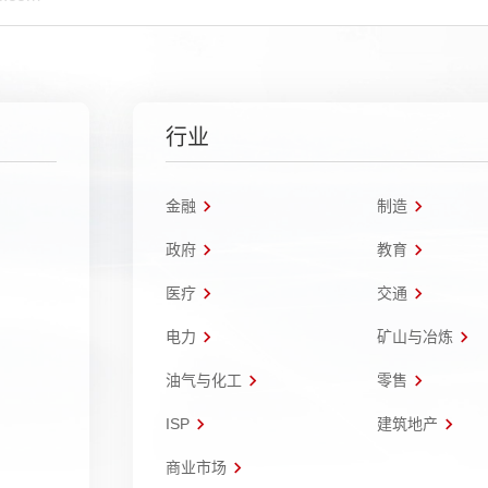
行业
金融
制造
政府
教育
医疗
交通
电力
矿山与冶炼
油气与化工
零售
ISP
建筑地产
商业市场