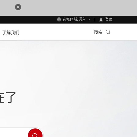
登录
选择区域/语言
搜索
了解我们
在了