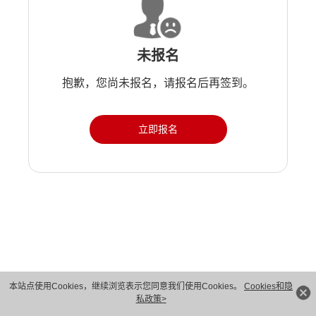
未报名
抱歉，您尚未报名，请报名后再签到。
立即报名
版权所有 © 华为技术有限公司 1998-2026。 保留一切权利。粤A2-20044005号
本站点使用Cookies，继续浏览表示您同意我们使用Cookies。
Cookies和隐
私政策>
隐私保护
法律声明