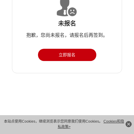
未报名
抱歉，您尚未报名，请报名后再签到。
立即报名
版权所有 © 华为技术有限公司 1998-2026。 保留一切权利。粤A2-20044005号
本站点使用Cookies，继续浏览表示您同意我们使用Cookies。
Cookies和隐
私政策>
隐私保护
法律声明