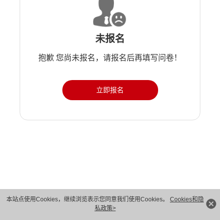
未报名
抱歉 您尚未报名，请报名后再填写问卷！
立即报名
版权所有 © 华为技术有限公司 1998-2026。 保留一切权利。粤A2-20044005号
本站点使用Cookies，继续浏览表示您同意我们使用Cookies。
Cookies和隐
私政策>
隐私保护
法律声明