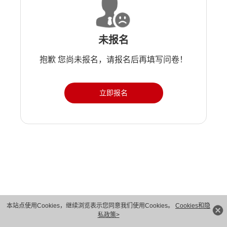
未报名
抱歉 您尚未报名，请报名后再填写问卷！
立即报名
版权所有 © 华为技术有限公司 1998-2026。 保留一切权利。粤A2-20044005号
本站点使用Cookies，继续浏览表示您同意我们使用Cookies。
Cookies和隐
私政策>
隐私保护
法律声明