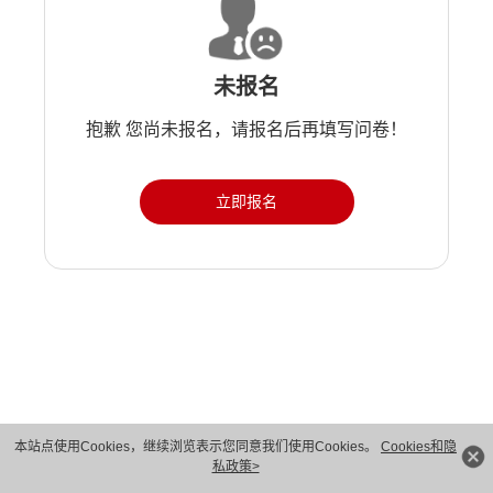
未报名
抱歉 您尚未报名，请报名后再填写问卷！
立即报名
版权所有 © 华为技术有限公司 1998-2026。 保留一切权利。粤A2-20044005号
本站点使用Cookies，继续浏览表示您同意我们使用Cookies。
Cookies和隐
私政策>
隐私保护
法律声明