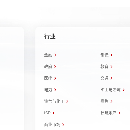
行业
金融
制造
政府
教育
医疗
交通
电力
矿山与冶炼
油气与化工
零售
ISP
建筑地产
商业市场