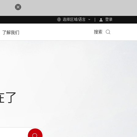
登录
选择区域/语言
搜索
了解我们
在了