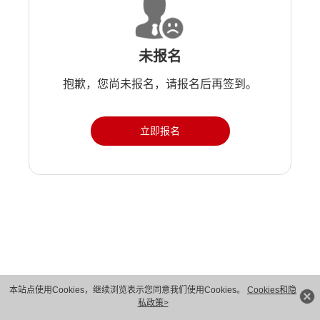
未报名
抱歉，您尚未报名，请报名后再签到。
立即报名
版权所有 © 华为技术有限公司 1998-2026。 保留一切权利。粤A2-20044005号
本站点使用Cookies，继续浏览表示您同意我们使用Cookies。
Cookies和隐
私政策>
隐私保护
法律声明