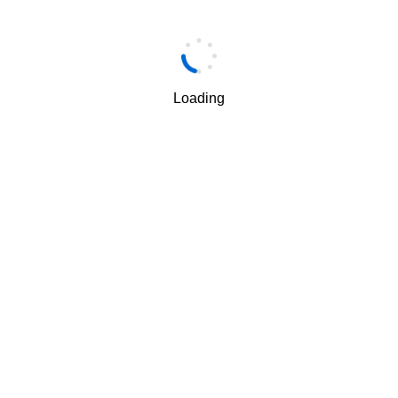
手机
*
Loading
手机验证码
*
获取验证码
我理解并同意按照华为
隐私保护条款
和
使用条款
使用和传
√
递我的个人信息。
下一步